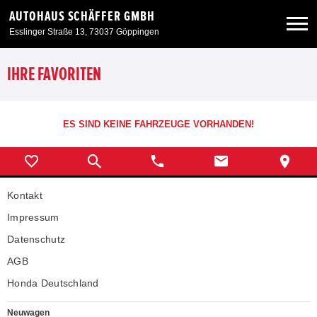
AUTOHAUS SCHÄFFER GMBH
Esslinger Straße 13, 73037 Göppingen
Neuwagen
IHRE FAVORITEN
Gebrauchtwagen
ES SIND KEINE FAHRZEUGE VORHANDEN!
Angebote
Kontakt
Service & Zubehör
Impressum
Unser Autohaus
Datenschutz
AGB
Honda Deutschland
Neuwagen