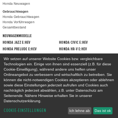
Honda Neuwagen
Gebrauchtwagen
Honda Gebrauchtwagen
Honda Vorführwagen
Gesamtbestand
NEUWAGENMODELLE
HONDA JAZZ E:HEV
HONDA CIVIC E:HEV
HONDA PRELUDE E:HEV
HONDA HR-V E:HEV
HONDA ZR-V E:HEV
HONDA CR-V E:HEV & E:PHEV
Wir setzen auf unserer Website Cookies bzw. vergleichbare
Technologien ein. Einige von ihnen sind essenziell (z.B. für diese
Cookie-Einwilligung), während andere uns helfen unser
Onlineangebot zu verbessern und wirtschaftlich zu betreiben. Sie
können die nicht-notwendigen Cookies akzeptieren oder ablehnen
sowie diese Einstellungen jederzeit aufrufen und Cookies auch
nachträglich jederzeit abwählen, z.B. unter Datenschutz am
Seitenende. Nähere Hinweise erhalten Sie in unserer
Datenschutzerklärung.
COOKIE-EINSTELLUNGEN
Ich lehne ab
Das ist ok