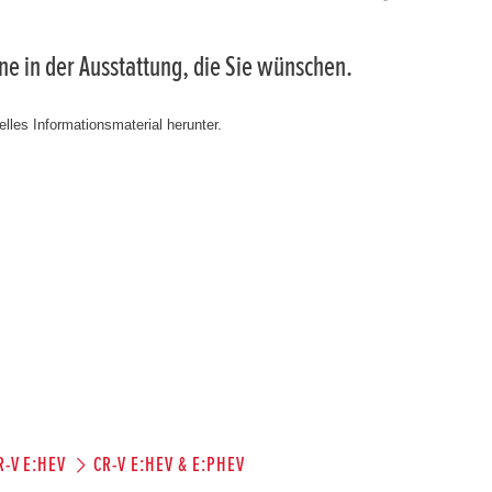
rne in der Ausstattung, die Sie wünschen.
lles Informationsmaterial herunter.
R-V E:HEV
CR-V E:HEV & E:PHEV