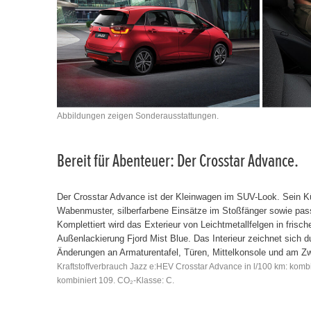
Abbildungen zeigen Sonderausstattungen.
Bereit für Abenteuer: Der Crosstar Advance.
Der Crosstar Advance ist der Kleinwagen im SUV-Look. Sein Kühl
Wabenmuster, silberfarbene Einsätze im Stoßfänger sowie pas
Komplettiert wird das Exterieur von Leichtmetallfelgen in frisc
Außenlackierung Fjord Mist Blue. Das Interieur zeichnet sich d
Änderungen an Armaturentafel, Türen, Mittelkonsole und am Z
Kraftstoffverbrauch Jazz e:HEV Crosstar Advance in l/100 km: kombi
kombiniert 109. CO₂-Klasse: C.