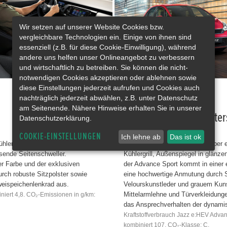
Wir setzen auf unserer Website Cookies bzw.
vergleichbare Technologien ein. Einige von ihnen sind
essenziell (z.B. für diese Cookie-Einwilligung), während
andere uns helfen unser Onlineangebot zu verbessern
und wirtschaftlich zu betreiben. Sie können die nicht-
notwendigen Cookies akzeptieren oder ablehnen sowie
diese Einstellungen jederzeit aufrufen und Cookies auch
nachträglich jederzeit abwählen, z.B. unter Datenschutz
am Seitenende. Nähere Hinweise erhalten Sie in unserer
Dynamisch und charakters
Datenschutzerklärung.
COOKIE-EINSTELLUNGEN
Ich lehne ab
Das ist ok
ergrill verfügt über ein
Die Ausstattungslinie verfügt über 
sende Seitenschweller.
Kühlergrill, Außenspiegel in glänz
her Farbe und der exklusiven
der Advance Sport kommt in einer 
urch robuste Sitzpolster sowie
eine hochwertige Anmutung durch 
weispeichenlenkrad aus.
Velourskunstleder und grauem Kuns
Mittelarmlehne und Türverkleidu
niert 4,8. CO₂-Emissionen in g/km:
das Ansprechverhalten der dynamis
Kraftstoffverbrauch Jazz e:HEV Advan
kombiniert 107. CO₂-Klasse: C.