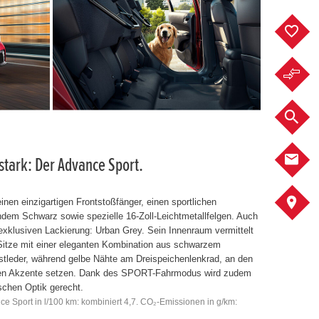
F
F
F
K
tark: Der Advance Sport.
A
einen einzigartigen Frontstoßfänger, einen sportlichen
endem Schwarz sowie spezielle 16-Zoll-Leichtmetallfelgen. Auch
exklusiven Lackierung: Urban Grey. Sein Innenraum vermittelt
Sitze mit einer eleganten Kombination aus schwarzem
tleder, während gelbe Nähte am Dreispeichenlenkrad, an den
ngen Akzente setzen. Dank des SPORT-Fahrmodus wird zudem
chen Optik gerecht.
ce Sport in l/100 km: kombiniert 4,7. CO₂-Emissionen in g/km: