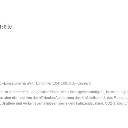
rseite
 CO₂-Emissionen in g/km: kombiniert 104−109. CO₂-Klasse: C.
 zu verändertem Leergewicht führen, was Höchstgeschwindigkeit, Beschleunigungs
n aber nicht nur von der effizienten Ausnutzung des Kraftstoffs durch das Fahrz
n, Straßen- und Verkehrsverhältnissen sowie dem Fahrzeugzustand. CO2 ist das fü