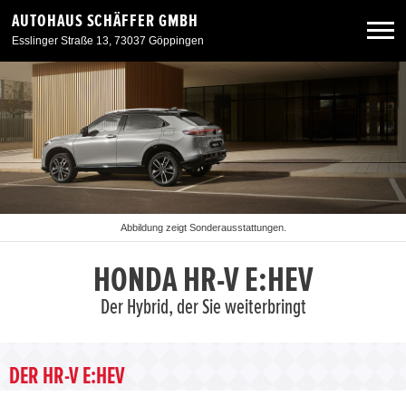
AUTOHAUS SCHÄFFER GMBH
Esslinger Straße 13, 73037 Göppingen
Neuwagen
Gebrauchtwagen
Angebote
Abbildung zeigt Sonderausstattungen.
Service & Zubehör
HONDA HR-V E:HEV
Der Hybrid, der Sie weiterbringt
Unser Autohaus
DER HR-V E:HEV