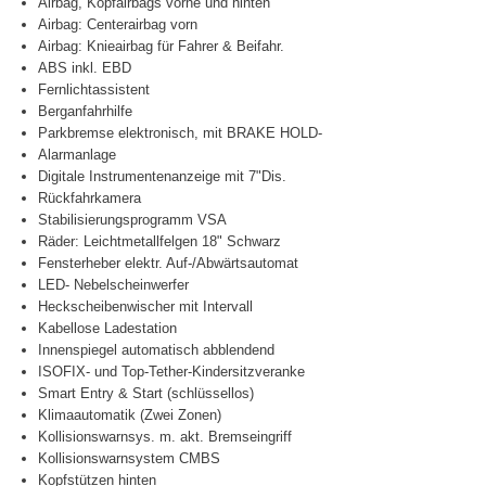
Airbag, Kopfairbags vorne und hinten
Airbag: Centerairbag vorn
Airbag: Knieairbag für Fahrer & Beifahr.
ABS inkl. EBD
Fernlichtassistent
Berganfahrhilfe
Parkbremse elektronisch, mit BRAKE HOLD-
Alarmanlage
Digitale Instrumentenanzeige mit 7"Dis.
Rückfahrkamera
Stabilisierungsprogramm VSA
Räder: Leichtmetallfelgen 18" Schwarz
Fensterheber elektr. Auf-/Abwärtsautomat
LED- Nebelscheinwerfer
Heckscheibenwischer mit Intervall
Kabellose Ladestation
Innenspiegel automatisch abblendend
ISOFIX- und Top-Tether-Kindersitzveranke
Smart Entry & Start (schlüssellos)
Klimaautomatik (Zwei Zonen)
Kollisionswarnsys. m. akt. Bremseingriff
Kollisionswarnsystem CMBS
Kopfstützen hinten