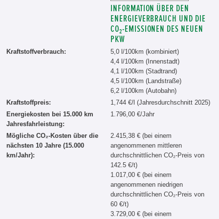
INFORMATION ÜBER DEN
ENERGIEVERBRAUCH UND DIE
CO₂-EMISSIONEN DES NEUEN
PKW
Kraftstoffverbrauch:
5,0 l/100km (kombiniert)
4,4 l/100km (Innenstadt)
4,1 l/100km (Stadtrand)
4,5 l/100km (Landstraße)
6,2 l/100km (Autobahn)
Kraftstoffpreis:
1,744 €/l (Jahresdurchschnitt 2025)
Energiekosten bei 15.000 km
1.796,00 €/Jahr
Jahresfahrleistung:
Mögliche CO₂-Kosten über die
2.415,38 € (bei einem
nächsten 10 Jahre (15.000
angenommenen mittleren
km/Jahr):
durchschnittlichen CO₂-Preis von
142.5 €/t)
1.017,00 € (bei einem
angenommenen niedrigen
durchschnittlichen CO₂-Preis von
60 €/t)
3.729,00 € (bei einem