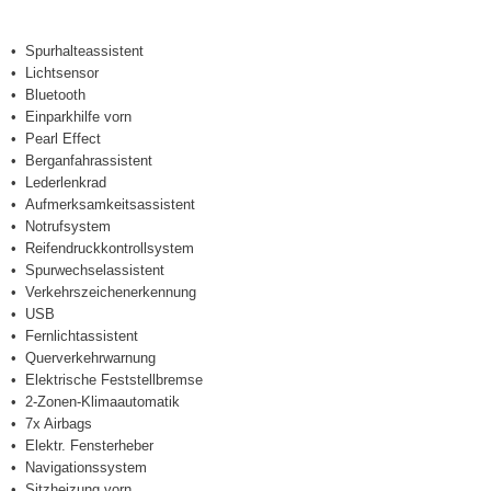
Spurhalteassistent
Lichtsensor
Bluetooth
Einparkhilfe vorn
Pearl Effect
Berganfahrassistent
Lederlenkrad
Aufmerksamkeitsassistent
Notrufsystem
Reifendruckkontrollsystem
Spurwechselassistent
Verkehrszeichenerkennung
USB
Fernlichtassistent
Querverkehrwarnung
Elektrische Feststellbremse
2-Zonen-Klimaautomatik
7x Airbags
Elektr. Fensterheber
Navigationssystem
Sitzheizung vorn