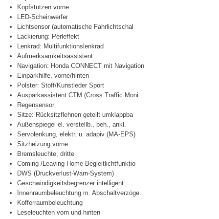
Kopfstützen vorne
LED-Scheinwerfer
Lichtsensor (automatische Fahrlichtschal
Lackierung: Perleffekt
Lenkrad: Multifunktionslenkrad
Aufmerksamkeitsassistent
Navigation: Honda CONNECT mit Navigation
Einparkhilfe, vorne/hinten
Polster: Stoff/Kunstleder Sport
Ausparkassistent CTM (Cross Traffic Moni
Regensensor
Sitze: Rücksitzflehnen geteilt umklappba
Außenspiegel el. verstellb., beh., ankl.
Servolenkung, elektr. u. adapiv (MA-EPS)
Sitzheizung vorne
Bremsleuchte, dritte
Coming-/Leaving-Home Begleitlichtfunktio
DWS (Druckverlust-Warn-System)
Geschwindigkeitsbegrenzer intelligent
Innenraumbeleuchtung m. Abschaltverzöge.
Kofferraumbeleuchtung
Leseleuchten vorn und hinten