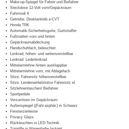
Make-up-Spiegel für Fahrer und Beifahrer
Steckdose 12-Volt vorn/Gepäckraum
Fahrmodi 4
Getriebe: Direktantrieb e-CVT
Honda TRK
Automatik-Sicherheitsgurte, Gurtstraffer
Fußmatten vorn und hinten
Gepäckraumabdeckung
Handschuhfach, beleuchtet
Lenkrad, höhen- und weitenverstellbar
Lenkrad: Lederlenkrad
Mittelarmlehne hinten ausklappbar
Mittelarmlehne vorn, mit Ablagefach
Sitze: Fahrersitz höhenverstellbar
Sitze: Lendenwirbelstütze Fahrersitz el.
Sitzlehnentaschen/ Beifahrer
Sportpedale
Verzurrösen im Gepäckraum
Außenspiegel ((Fahr.asphär.) in Schwarz
Fensterzierleiste
Privacy Glass
Rückleuchten in LED-Technik
Türgriffe in Wagenfarbe lackiert