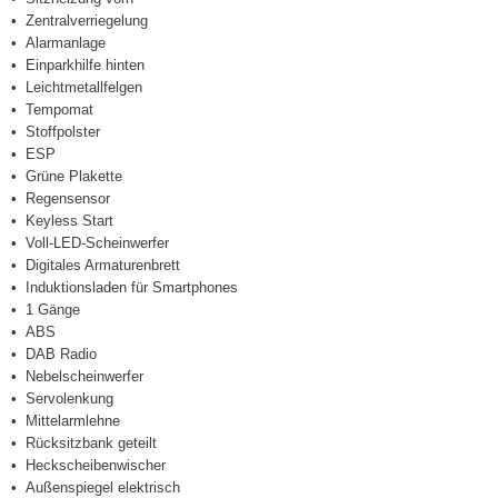
Zentralverriegelung
Alarmanlage
Einparkhilfe hinten
Leichtmetallfelgen
Tempomat
Stoffpolster
ESP
Grüne Plakette
Regensensor
Keyless Start
Voll-LED-Scheinwerfer
Digitales Armaturenbrett
Induktionsladen für Smartphones
1 Gänge
ABS
DAB Radio
Nebelscheinwerfer
Servolenkung
Mittelarmlehne
Rücksitzbank geteilt
Heckscheibenwischer
Außenspiegel elektrisch