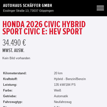
AUTOHAUS SCHÄFFER GMBH
Esslinger Straße 13, 73037 Göppingen
HONDA 2026 CIVIC HYBRID
Neuwagen
SPORT CIVIC E: HEV SPORT
Gebrauchtwagen
34.490 €
MWST. AUSW.
Angebote
Kein Bild vorhanden
Service & Zubehör
Kilometerstand:
20 km
Kraftstoff:
Hybrid - Benzin/Benzin
Unser Autohaus
Leistung:
135 kW/184 PS
Farbe:
Weiß
Getriebe:
Automatik
Fahrzeugtyp:
Neufahrzeug